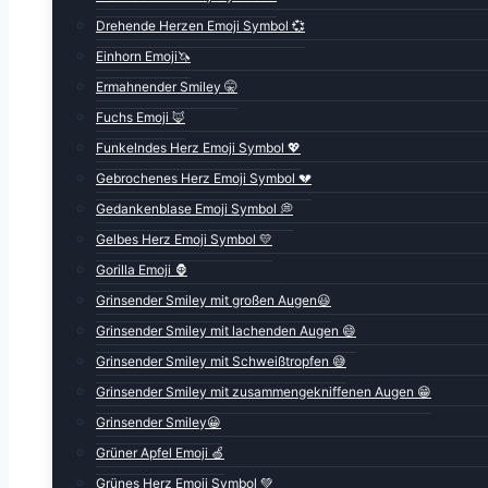
Drehende Herzen Emoji Symbol 💞
Einhorn Emoji🦄
Ermahnender Smiley 🤫
Fuchs Emoji 🦊
Funkelndes Herz Emoji Symbol 💖
Gebrochenes Herz Emoji Symbol 💔
Gedankenblase Emoji Symbol 💭
Gelbes Herz Emoji Symbol 💛
Gorilla Emoji 🦍
Grinsender Smiley mit großen Augen😃
Grinsender Smiley mit lachenden Augen 😄
Grinsender Smiley mit Schweißtropfen 😅
Grinsender Smiley mit zusammengekniffenen Augen 😁
Grinsender Smiley😀
Grüner Apfel Emoji 🍏
Grünes Herz Emoji Symbol 💚