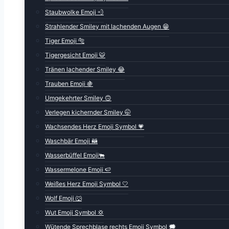
Staubwolke Emoji 💨
Strahlender Smiley mit lachenden Augen 😁
Tiger Emoji 🐅
Tigergesicht Emoji 🐯
Tränen lachender Smiley 😂
Trauben Emoji 🍇
Umgekehrter Smiley 🙃
Verlegen kichernder Smiley 🤭
Wachsendes Herz Emoji Symbol 💗
Waschbär Emoji 🦝
Wasserbüffel Emoji🐃
Wassermelone Emoji 🍉
Weißes Herz Emoji Symbol 🤍
Wolf Emoji 🐺
Wut Emoji Symbol 💢
Wütende Sprechblase rechts Emoji Symbol 🗯️