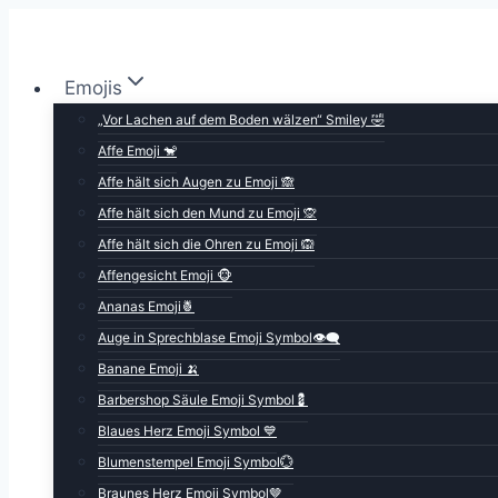
Zum
Inhalt
springen
Emojis
„Vor Lachen auf dem Boden wälzen“ Smiley 🤣
Affe Emoji 🐒
Affe hält sich Augen zu Emoji 🙈
Affe hält sich den Mund zu Emoji 🙊
Affe hält sich die Ohren zu Emoji 🙉
Affengesicht Emoji 🐵
Ananas Emoji🍍
Auge in Sprechblase Emoji Symbol👁️‍🗨️
Banane Emoji 🍌
Barbershop Säule Emoji Symbol💈
Blaues Herz Emoji Symbol 💙
Blumenstempel Emoji Symbol💮
Braunes Herz Emoji Symbol🤎