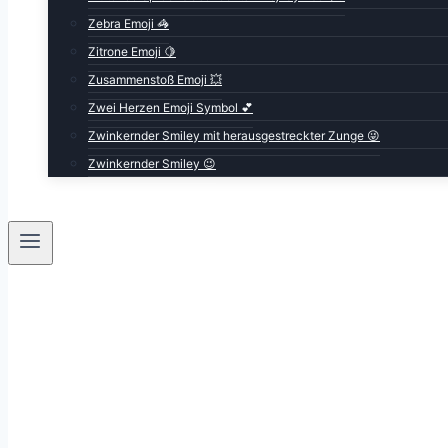
Zebra Emoji 🦓
Zitrone Emoji 🍋
Zusammenstoß Emoji 💥
Zwei Herzen Emoji Symbol 💕
Zwinkernder Smiley mit herausgestreckter Zunge 😜
Zwinkernder Smiley 😉