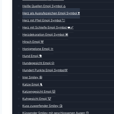
Heiße Quellen Emoji Symbol ♨️
Herz als Ausrufezeichen Emoji Symbol ❣️
Herz mit Pfeil Emoji Symbol 💘
Herz mit Schleife Emoji Symbol ❤️‍🩹
Herzdekoration Emoji Symbol 💟
Hirsch Emoji 🦌
Honigmelone Emoji 🍈
Hund Emoji 🐕
Hundegesicht Emoji 🐶
Hundert Punkte Emoji Symbol💯
Irrer Smiley 🤪
Katze Emoji 🐈
Katzengesicht Emoji 🐱
Kuhgesicht Emoji 🐮
Kuss zuwerfender Smiley 😘
Küssender Smiley mit geschlossenen Augen 😚