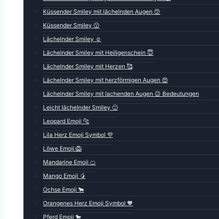
Küssender Smiley mit lächelnden Augen 😙
Küssender Smiley 😗
Lächelnder Smiley ☺️
Lächelnder Smiley mit Heiligenschein 😇
Lächelnder Smiley mit Herzen 🥰
Lächelnder Smiley mit herzförmigen Augen 😍
Lächelnder Smiley mit lachenden Augen 😉 Bedeutungen
Leicht lächelnder Smiley 🙂
Leopard Emoji 🐆
Lila Herz Emoji Symbol 💜
Löwe Emoji 🦁
Mandarine Emoji 🍊
Mango Emoji 🥭
Ochse Emoji 🐂
Orangenes Herz Emoji Symbol 🧡
Pferd Emoji 🐎