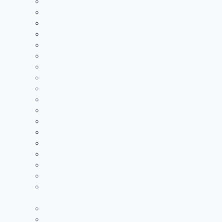
Löwe Emoji 🦁
Mandarine Emoji 🍊
Mango Emoji 🥭
Ochse Emoji 🐂
Orangenes Herz Emoji Symbol 🧡
Pferd Emoji 🐎
Pferdegesicht Emoji 🐴
Pudel Emoji 🐩
Roter Apfel Emoji 🍎
Rotes Herz Emoji Symbol ❤️
Schlaf Emoji Symbol 💤
Schlagendes Herz Emoji Symbol 💓
Schwarzes Herz Emoji Symbol 🖤
Schweißtropfen Emoji 💦
Schwindlig Emoji 💫
Sich die Lippen leckender Smiley 😋
Smiley mit Dollarzeichen 🤑
Smiley mit herausgestreckter Zunge und
zusammengekniffenen Augen 😝
Smiley mit herausgestreckter Zunge 😛
Smiley mit Stern Augen 🤩