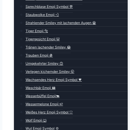
Sprechblase Emoji Symbol 💬
Staubwolke Emoji 💨
Strahlender Smiley mit lachenden Augen 😁
Tiger Emoji 🐅
Tigergesicht Emoji 🐯
Tränen lachender Smiley 😂
Trauben Emoji 🍇
Umgekehrter Smiley 🙃
Verlegen kichernder Smiley 🤭
Wachsendes Herz Emoji Symbol 💗
Waschbär Emoji 🦝
Wasserbüffel Emoji🐃
Wassermelone Emoji 🍉
Weißes Herz Emoji Symbol 🤍
Wolf Emoji 🐺
Wut Emoji Symbol 💢