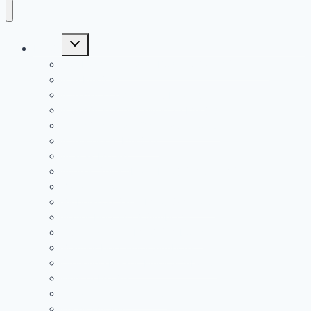
Untermenü
Emojis
öffnen
„Vor Lachen auf dem Boden wälzen“ Smiley 🤣
Affe Emoji 🐒
Affe hält sich Augen zu Emoji 🙈
Affe hält sich den Mund zu Emoji 🙊
Affe hält sich die Ohren zu Emoji 🙉
Affengesicht Emoji 🐵
Ananas Emoji🍍
Auge in Sprechblase Emoji Symbol👁️‍🗨️
Banane Emoji 🍌
Barbershop Säule Emoji Symbol💈
Blaues Herz Emoji Symbol 💙
Blumenstempel Emoji Symbol💮
Braunes Herz Emoji Symbol🤎
Drehende Herzen Emoji Symbol 💞
Einhorn Emoji🦄
Ermahnender Smiley 🤫
Fuchs Emoji 🦊