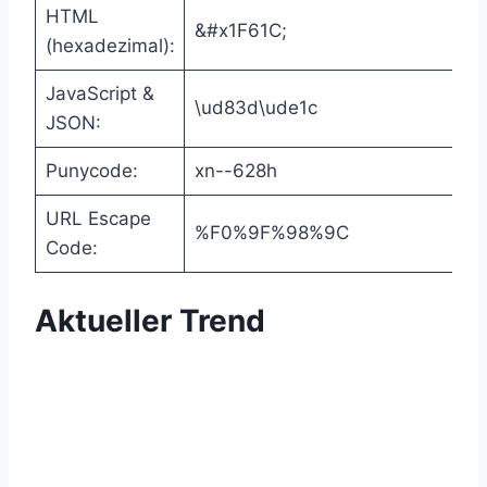
HTML
&#x1F61C;
(hexadezimal):
JavaScript &
\ud83d\ude1c
JSON:
Punycode:
xn--628h
URL Escape
%F0%9F%98%9C
Code:
Aktueller Trend