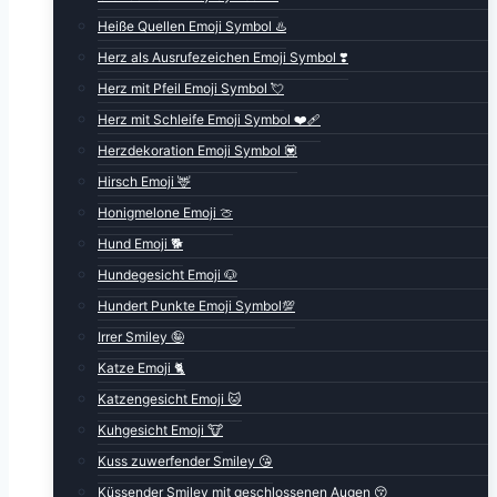
Heiße Quellen Emoji Symbol ♨️
Herz als Ausrufezeichen Emoji Symbol ❣️
Herz mit Pfeil Emoji Symbol 💘
Herz mit Schleife Emoji Symbol ❤️‍🩹
Herzdekoration Emoji Symbol 💟
Hirsch Emoji 🦌
Honigmelone Emoji 🍈
Hund Emoji 🐕
Hundegesicht Emoji 🐶
Hundert Punkte Emoji Symbol💯
Irrer Smiley 🤪
Katze Emoji 🐈
Katzengesicht Emoji 🐱
Kuhgesicht Emoji 🐮
Kuss zuwerfender Smiley 😘
Küssender Smiley mit geschlossenen Augen 😚