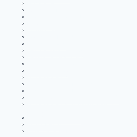
Hund Emoji 🐕
Hundegesicht Emoji 🐶
Hundert Punkte Emoji Symbol💯
Irrer Smiley 🤪
Katze Emoji 🐈
Katzengesicht Emoji 🐱
Kuhgesicht Emoji 🐮
Kuss zuwerfender Smiley 😘
Küssender Smiley mit geschlossenen Augen 😚
Küssender Smiley mit lächelnden Augen 😙
Küssender Smiley 😗
Lächelnder Smiley ☺️
Lächelnder Smiley mit Heiligenschein 😇
Lächelnder Smiley mit Herzen 🥰
Lächelnder Smiley mit herzförmigen Augen 😍
Lächelnder Smiley mit lachenden Augen 😉
Bedeutungen
Leicht lächelnder Smiley 🙂
Leopard Emoji 🐆
Lila Herz Emoji Symbol 💜