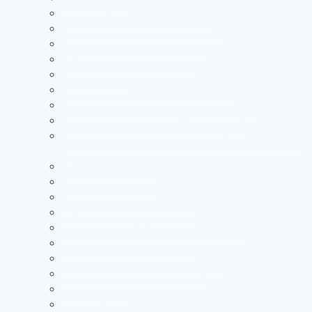
Funkelndes Herz Emoji Symbol 💖
Gebrochenes Herz Emoji Symbol 💔
Gedankenblase Emoji Symbol 💭
Gelbes Herz Emoji Symbol 💛
Gorilla Emoji 🦍
Grinsender Smiley mit großen Augen😃
Grinsender Smiley mit lachenden Augen 😄
Grinsender Smiley mit Schweißtropfen 😅
Grinsender Smiley mit zusammengekniffenen Augen
😁
Grinsender Smiley😀
Grüner Apfel Emoji 🍏
Grünes Herz Emoji Symbol 💚
Heiße Quellen Emoji Symbol ♨️
Herz als Ausrufezeichen Emoji Symbol ❣️
Herz mit Pfeil Emoji Symbol 💘
Herz mit Schleife Emoji Symbol ❤️‍🩹
Herzdekoration Emoji Symbol 💟
Hirsch Emoji 🦌
Honigmelone Emoji 🍈