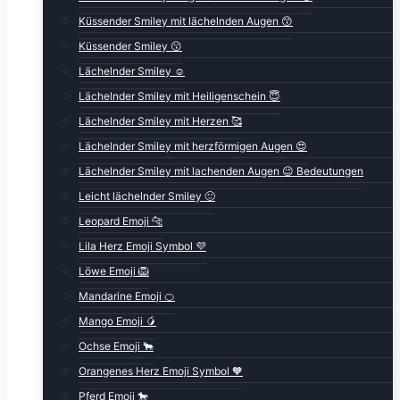
Küssender Smiley mit lächelnden Augen 😙
Küssender Smiley 😗
Lächelnder Smiley ☺️
Lächelnder Smiley mit Heiligenschein 😇
Lächelnder Smiley mit Herzen 🥰
Lächelnder Smiley mit herzförmigen Augen 😍
Lächelnder Smiley mit lachenden Augen 😉 Bedeutungen
Leicht lächelnder Smiley 🙂
Leopard Emoji 🐆
Lila Herz Emoji Symbol 💜
Löwe Emoji 🦁
Mandarine Emoji 🍊
Mango Emoji 🥭
Ochse Emoji 🐂
Orangenes Herz Emoji Symbol 🧡
Pferd Emoji 🐎