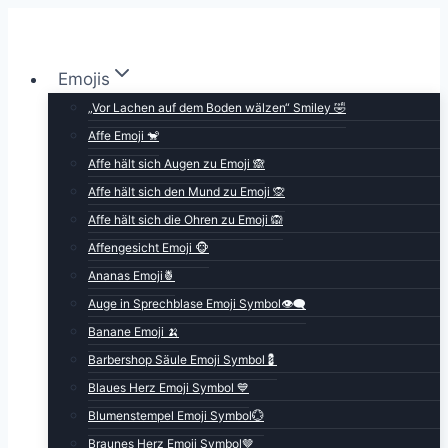
Zum
Inhalt
springen
Emojis
„Vor Lachen auf dem Boden wälzen“ Smiley 🤣
Affe Emoji 🐒
Affe hält sich Augen zu Emoji 🙈
Affe hält sich den Mund zu Emoji 🙊
Affe hält sich die Ohren zu Emoji 🙉
Affengesicht Emoji 🐵
Ananas Emoji🍍
Auge in Sprechblase Emoji Symbol👁️‍🗨️
Banane Emoji 🍌
Barbershop Säule Emoji Symbol💈
Blaues Herz Emoji Symbol 💙
Blumenstempel Emoji Symbol💮
Braunes Herz Emoji Symbol🤎