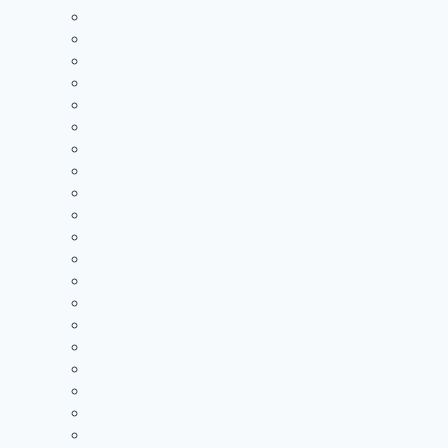
Smiley mit umarmenden Händen 🤗
Sprechblase Emoji Symbol 💬
Staubwolke Emoji 💨
Strahlender Smiley mit lachenden Augen 😁
Tiger Emoji 🐅
Tigergesicht Emoji 🐯
Tränen lachender Smiley 😂
Trauben Emoji 🍇
Umgekehrter Smiley 🙃
Verlegen kichernder Smiley 🤭
Wachsendes Herz Emoji Symbol 💗
Waschbär Emoji 🦝
Wasserbüffel Emoji🐃
Wassermelone Emoji 🍉
Weißes Herz Emoji Symbol 🤍
Wolf Emoji 🐺
Wut Emoji Symbol 💢
Wütende Sprechblase rechts Emoji Symbol 🗯️
Zebra Emoji 🦓
Zitrone Emoji 🍋