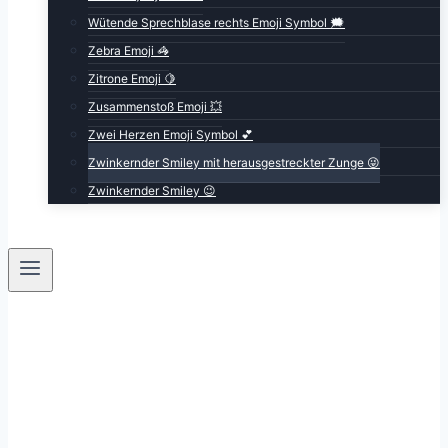
Wütende Sprechblase rechts Emoji Symbol 🗯️
Zebra Emoji 🦓
Zitrone Emoji 🍋
Zusammenstoß Emoji 💥
Zwei Herzen Emoji Symbol 💕
Zwinkernder Smiley mit herausgestreckter Zunge 😜
Zwinkernder Smiley 😉