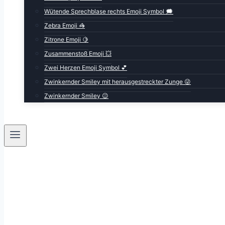
Wütende Sprechblase rechts Emoji Symbol 🗯️
Zebra Emoji 🦓
Zitrone Emoji 🍋
Zusammenstoß Emoji 💥
Zwei Herzen Emoji Symbol 💕
Zwinkernder Smiley mit herausgestreckter Zunge 😜
Zwinkernder Smiley 😉