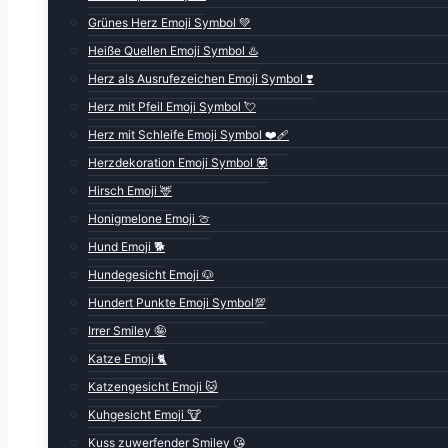
Grünes Herz Emoji Symbol 💚
Heiße Quellen Emoji Symbol ♨️
Herz als Ausrufezeichen Emoji Symbol ❣️
Herz mit Pfeil Emoji Symbol 💘
Herz mit Schleife Emoji Symbol ❤️‍🩹
Herzdekoration Emoji Symbol 💟
Hirsch Emoji 🦌
Honigmelone Emoji 🍈
Hund Emoji 🐕
Hundegesicht Emoji 🐶
Hundert Punkte Emoji Symbol💯
Irrer Smiley 🤪
Katze Emoji 🐈
Katzengesicht Emoji 🐱
Kuhgesicht Emoji 🐮
Kuss zuwerfender Smiley 😘