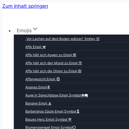
Zum Inhalt springen
Emojis
„Vor Lachen auf dem Boden wälzen“ Smiley 🤣
Affe Emoji 🐒
Affe hält sich Augen zu Emoji 🙈
Affe hält sich den Mund zu Emoji 🙊
Affe hält sich die Ohren zu Emoji 🙉
Affengesicht Emoji 🐵
Ananas Emoji🍍
Auge in Sprechblase Emoji Symbol👁️‍🗨️
Banane Emoji 🍌
Barbershop Säule Emoji Symbol💈
Blaues Herz Emoji Symbol 💙
Blumenstempel Emoji Symbol💮