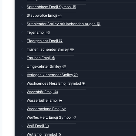
Sprechblase Emoji Symbol 💬
Staubwolke Emoji 💨
Strahlender Smiley mit lachenden Augen 😁
Tiger Emoji 🐅
Tigergesicht Emoji 🐯
Tränen lachender Smiley 😂
Trauben Emoji 🍇
Umgekehrter Smiley 🙃
Verlegen kichernder Smiley 🤭
Wachsendes Herz Emoji Symbol 💗
Waschbär Emoji 🦝
Wasserbüffel Emoji🐃
Wassermelone Emoji 🍉
Weißes Herz Emoji Symbol 🤍
Wolf Emoji 🐺
Wut Emoji Symbol 💢