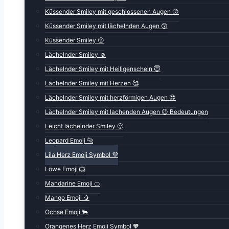
Küssender Smiley mit geschlossenen Augen 😚
Küssender Smiley mit lächelnden Augen 😙
Küssender Smiley 😗
Lächelnder Smiley ☺️
Lächelnder Smiley mit Heiligenschein 😇
Lächelnder Smiley mit Herzen 🥰
Lächelnder Smiley mit herzförmigen Augen 😍
Lächelnder Smiley mit lachenden Augen 😉 Bedeutungen
Leicht lächelnder Smiley 🙂
Leopard Emoji 🐆
Lila Herz Emoji Symbol 💜
Löwe Emoji 🦁
Mandarine Emoji 🍊
Mango Emoji 🥭
Ochse Emoji 🐂
Orangenes Herz Emoji Symbol 🧡