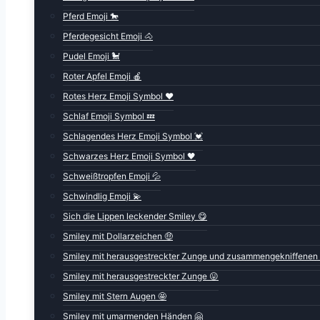
Pferd Emoji 🐎
Pferdegesicht Emoji 🐴
Pudel Emoji 🐩
Roter Apfel Emoji 🍎
Rotes Herz Emoji Symbol ❤️
Schlaf Emoji Symbol 💤
Schlagendes Herz Emoji Symbol 💓
Schwarzes Herz Emoji Symbol 🖤
Schweißtropfen Emoji 💦
Schwindlig Emoji 💫
Sich die Lippen leckender Smiley 😋
Smiley mit Dollarzeichen 🤑
Smiley mit herausgestreckter Zunge und zusammengekniffenen
Smiley mit herausgestreckter Zunge 😛
Smiley mit Stern Augen 🤩
Smiley mit umarmenden Händen 🤗