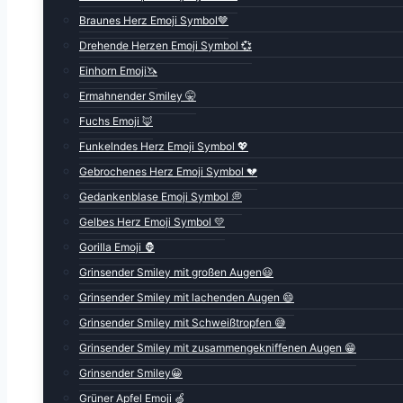
Braunes Herz Emoji Symbol🤎
Drehende Herzen Emoji Symbol 💞
Einhorn Emoji🦄
Ermahnender Smiley 🤫
Fuchs Emoji 🦊
Funkelndes Herz Emoji Symbol 💖
Gebrochenes Herz Emoji Symbol 💔
Gedankenblase Emoji Symbol 💭
Gelbes Herz Emoji Symbol 💛
Gorilla Emoji 🦍
Grinsender Smiley mit großen Augen😃
Grinsender Smiley mit lachenden Augen 😄
Grinsender Smiley mit Schweißtropfen 😅
Grinsender Smiley mit zusammengekniffenen Augen 😁
Grinsender Smiley😀
Grüner Apfel Emoji 🍏