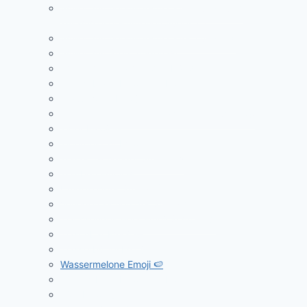
Smiley mit herausgestreckter Zunge und
zusammengekniffenen Augen 😝
Smiley mit herausgestreckter Zunge 😛
Smiley mit Stern Augen 🤩
Smiley mit umarmenden Händen 🤗
Sprechblase Emoji Symbol 💬
Staubwolke Emoji 💨
Strahlender Smiley mit lachenden Augen 😁
Tiger Emoji 🐅
Tigergesicht Emoji 🐯
Tränen lachender Smiley 😂
Trauben Emoji 🍇
Umgekehrter Smiley 🙃
Verlegen kichernder Smiley 🤭
Wachsendes Herz Emoji Symbol 💗
Waschbär Emoji 🦝
Wasserbüffel Emoji🐃
Wassermelone Emoji 🍉
Weißes Herz Emoji Symbol 🤍
Wolf Emoji 🐺