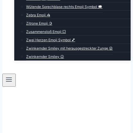
Wütende Sprechblase rechts Emoji Symbol 🗯️
Zebra Emoji 🦓
Zitrone Emoji 🍋
Zusammenstoß Emoji 💥
Zwei Herzen Emoji Symbol 💕
Zwinkernder Smiley mit herausgestreckter Zunge 😜
Zwinkernder Smiley 😉