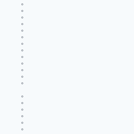
Drehende Herzen Emoji Symbol 💞
Einhorn Emoji🦄
Ermahnender Smiley 🤫
Fuchs Emoji 🦊
Funkelndes Herz Emoji Symbol 💖
Gebrochenes Herz Emoji Symbol 💔
Gedankenblase Emoji Symbol 💭
Gelbes Herz Emoji Symbol 💛
Gorilla Emoji 🦍
Grinsender Smiley mit großen Augen😃
Grinsender Smiley mit lachenden Augen 😄
Grinsender Smiley mit Schweißtropfen 😅
Grinsender Smiley mit zusammengekniffenen Augen
😁
Grinsender Smiley😀
Grüner Apfel Emoji 🍏
Grünes Herz Emoji Symbol 💚
Heiße Quellen Emoji Symbol ♨️
Herz als Ausrufezeichen Emoji Symbol ❣️
Herz mit Pfeil Emoji Symbol 💘