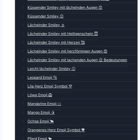
Küssender Smiley mit lächelnden Augen 😙
Küssender Smiley 😗
Lächelnder Smiley ☺️
Lächelnder Smiley mit Heiligenschein 😇
Lächelnder Smiley mit Herzen 🥰
Lächelnder Smiley mit herzförmigen Augen 😍
Lächelnder Smiley mit lachenden Augen 😉 Bedeutungen
Leicht lächelnder Smiley 🙂
Leopard Emoji 🐆
Lila Herz Emoji Symbol 💜
Löwe Emoji 🦁
Mandarine Emoji 🍊
Mango Emoji 🥭
Ochse Emoji 🐂
Orangenes Herz Emoji Symbol 🧡
Pferd Emoji 🐎