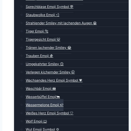
Sprechblase Emoji Symbol 💬
Staubwolke Emoji 💨
Strahlender Smiley mit lachenden Augen 😁
Tiger Emoji 🐅
Tigergesicht Emoji 🐯
Tränen lachender Smiley 😂
Trauben Emoji 🍇
Umgekehrter Smiley 🙃
Verlegen kichernder Smiley 🤭
Wachsendes Herz Emoji Symbol 💗
Waschbär Emoji 🦝
Wasserbüffel Emoji🐃
Wassermelone Emoji 🍉
Weißes Herz Emoji Symbol 🤍
Wolf Emoji 🐺
Wut Emoji Symbol 💢