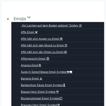
Zum
Inhalt
springen
Emojis
„Vor Lachen auf dem Boden wälzen“ Smiley 🤣
Affe Emoji 🐒
Affe hält sich Augen zu Emoji 🙈
Affe hält sich den Mund zu Emoji 🙊
Affe hält sich die Ohren zu Emoji 🙉
Affengesicht Emoji 🐵
Ananas Emoji🍍
Auge in Sprechblase Emoji Symbol👁️‍🗨️
Banane Emoji 🍌
Barbershop Säule Emoji Symbol💈
Blaues Herz Emoji Symbol 💙
Blumenstempel Emoji Symbol💮
Braunes Herz Emoji Symbol🤎