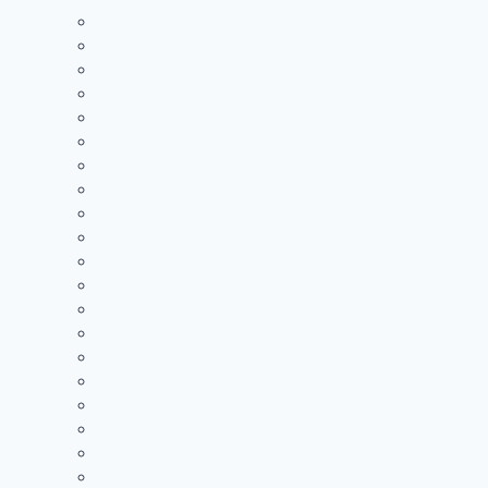
Leicht lächelnder Smiley 🙂
Leopard Emoji 🐆
Lila Herz Emoji Symbol 💜
Löwe Emoji 🦁
Mandarine Emoji 🍊
Mango Emoji 🥭
Ochse Emoji 🐂
Orangenes Herz Emoji Symbol 🧡
Pferd Emoji 🐎
Pferdegesicht Emoji 🐴
Pudel Emoji 🐩
Roter Apfel Emoji 🍎
Rotes Herz Emoji Symbol ❤️
Schlaf Emoji Symbol 💤
Schlagendes Herz Emoji Symbol 💓
Schwarzes Herz Emoji Symbol 🖤
Schweißtropfen Emoji 💦
Schwindlig Emoji 💫
Sich die Lippen leckender Smiley 😋
Smiley mit Dollarzeichen 🤑