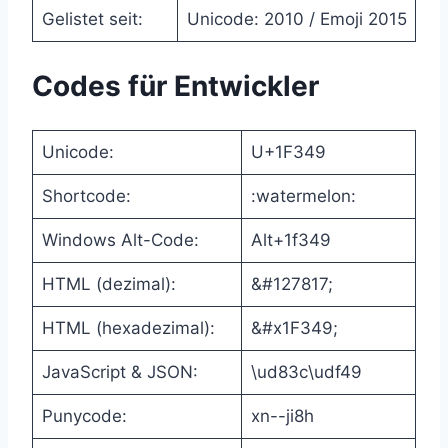
Gelistet seit:
Unicode: 2010 / Emoji 2015
Codes für Entwickler
Unicode:
U+1F349
Shortcode:
:watermelon:
Windows Alt-Code:
Alt+1f349
HTML (dezimal):
&#127817;
HTML (hexadezimal):
&#x1F349;
JavaScript & JSON:
\ud83c\udf49
Punycode:
xn--ji8h