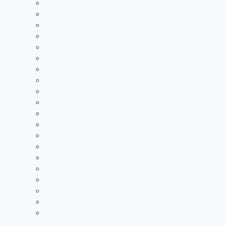
Herz mit Schleife Emoji Symbol ❤️‍🩹
Herzdekoration Emoji Symbol 💟
Hirsch Emoji 🦌
Honigmelone Emoji 🍈
Hund Emoji 🐕
Hundegesicht Emoji 🐶
Hundert Punkte Emoji Symbol💯
Irrer Smiley 🤪
Katze Emoji 🐈
Katzengesicht Emoji 🐱
Kuhgesicht Emoji 🐮
Kuss zuwerfender Smiley 😘
Küssender Smiley mit geschlossenen Augen 😚
Küssender Smiley mit lächelnden Augen 😙
Küssender Smiley 😗
Lächelnder Smiley ☺️
Lächelnder Smiley mit Heiligenschein 😇
Lächelnder Smiley mit Herzen 🥰
Lächelnder Smiley mit herzförmigen Augen 😍
Lächelnder Smiley mit lachenden Augen 😉
Bedeutungen