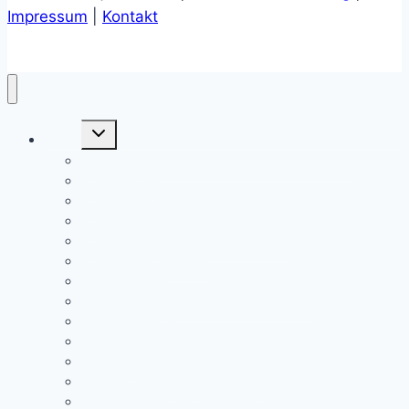
Impressum
|
Kontakt
Untermenü
Emojis
öffnen
„Vor Lachen auf dem Boden wälzen“ Smiley 🤣
Affe Emoji 🐒
Affe hält sich Augen zu Emoji 🙈
Affe hält sich den Mund zu Emoji 🙊
Affe hält sich die Ohren zu Emoji 🙉
Affengesicht Emoji 🐵
Ananas Emoji🍍
Auge in Sprechblase Emoji Symbol👁️‍🗨️
Banane Emoji 🍌
Barbershop Säule Emoji Symbol💈
Blaues Herz Emoji Symbol 💙
Blumenstempel Emoji Symbol💮
Braunes Herz Emoji Symbol🤎