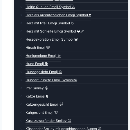
Heiße Quellen Emoji Symbol ♨️
Herz als Ausrufezeichen Emoji Symbol ❣️
Herz mit Pfeil Emoji Symbol 💘
Herz mit Schleife Emoji Symbol ❤️‍🩹
Herzdekoration Emoji Symbol 💟
Hirsch Emoji 🦌
Honigmelone Emoji 🍈
Hund Emoji 🐕
Hundegesicht Emoji 🐶
Hundert Punkte Emoji Symbol💯
Irrer Smiley 🤪
Katze Emoji 🐈
Katzengesicht Emoji 🐱
Kuhgesicht Emoji 🐮
Kuss zuwerfender Smiley 😘
Küssender Smiley mit geschlossenen Augen 😚